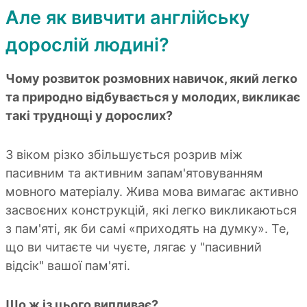
Але як вивчити англійську
дорослій людині?
Чому розвиток розмовних навичок, який легко
та природно відбувається у молодих, викликає
такі труднощі у дорослих?
З віком різко збільшується розрив між
пасивним та активним запам'ятовуванням
мовного матеріалу. Жива мова вимагає активно
засвоєних конструкцій, які легко викликаються
з пам'яті, як би самі «приходять на думку». Те,
що ви читаєте чи чуєте, лягає у "пасивний
відсік" вашої пам'яті.
Що ж із цього випливає?