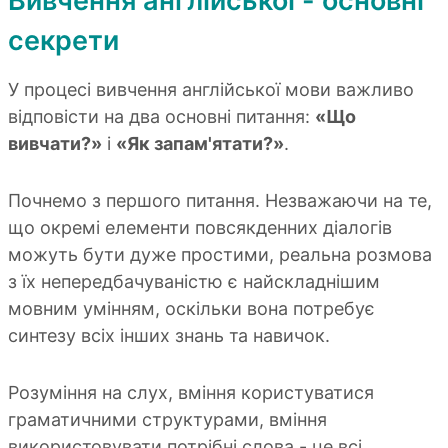
Вивчення англійської - основні
секрети
У процесі вивчення англійської мови важливо
відповісти на два основні питання:
«Що
вивчати?»
і
«Як запам'ятати?»
.
Почнемо з першого питання. Незважаючи на те,
що окремі елементи повсякденних діалогів
можуть бути дуже простими, реальна розмова
з їх непередбачуваністю є найскладнішим
мовним умінням, оскільки вона потребує
синтезу всіх інших знань та навичок.
Розуміння на слух, вміння користуватися
граматичними структурами, вміння
використовувати потрібні слова - це всі