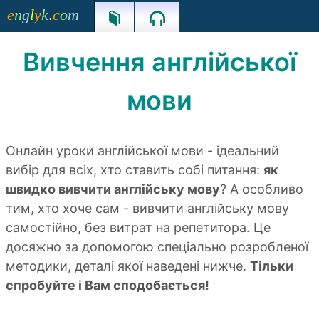
e
n
g
l
y
k
.
c
o
m


Вивчення англійської
мови
Онлайн уроки англійської мови - ідеальний
вибір для всіх, хто ставить собі питання:
як
швидко вивчити англійську мову
? А особливо
тим, хто хоче сам - вивчити англійську мову
самостійно, без витрат на репетитора. Це
досяжно за допомогою спеціально розробленої
методики, деталі якої наведені нижче.
Тільки
спробуйте і Вам сподобається!