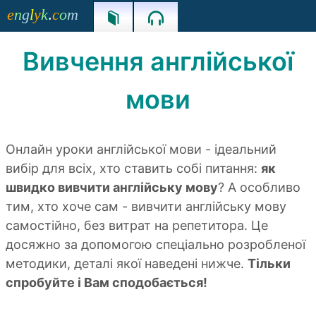
e
n
g
l
y
k
.
c
o
m


Вивчення англійської
мови
Онлайн уроки англійської мови - ідеальний
вибір для всіх, хто ставить собі питання:
як
швидко вивчити англійську мову
? А особливо
тим, хто хоче сам - вивчити англійську мову
самостійно, без витрат на репетитора. Це
досяжно за допомогою спеціально розробленої
методики, деталі якої наведені нижче.
Тільки
спробуйте і Вам сподобається!