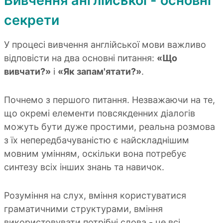
Вивчення англійської - основні
секрети
У процесі вивчення англійської мови важливо
відповісти на два основні питання:
«Що
вивчати?»
і
«Як запам'ятати?»
.
Почнемо з першого питання. Незважаючи на те,
що окремі елементи повсякденних діалогів
можуть бути дуже простими, реальна розмова
з їх непередбачуваністю є найскладнішим
мовним умінням, оскільки вона потребує
синтезу всіх інших знань та навичок.
Розуміння на слух, вміння користуватися
граматичними структурами, вміння
використовувати потрібні слова - це всі