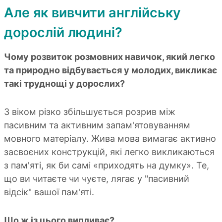
Але як вивчити англійську
дорослій людині?
Чому розвиток розмовних навичок, який легко
та природно відбувається у молодих, викликає
такі труднощі у дорослих?
З віком різко збільшується розрив між
пасивним та активним запам'ятовуванням
мовного матеріалу. Жива мова вимагає активно
засвоєних конструкцій, які легко викликаються
з пам'яті, як би самі «приходять на думку». Те,
що ви читаєте чи чуєте, лягає у "пасивний
відсік" вашої пам'яті.
Що ж із цього випливає?