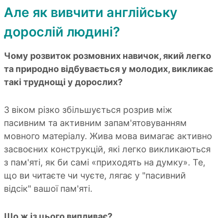
Але як вивчити англійську
дорослій людині?
Чому розвиток розмовних навичок, який легко
та природно відбувається у молодих, викликає
такі труднощі у дорослих?
З віком різко збільшується розрив між
пасивним та активним запам'ятовуванням
мовного матеріалу. Жива мова вимагає активно
засвоєних конструкцій, які легко викликаються
з пам'яті, як би самі «приходять на думку». Те,
що ви читаєте чи чуєте, лягає у "пасивний
відсік" вашої пам'яті.
Що ж із цього випливає?