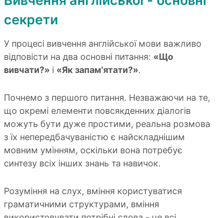
Вивчення англійської - основні
секрети
У процесі вивчення англійської мови важливо
відповісти на два основні питання:
«Що
вивчати?»
і
«Як запам'ятати?»
.
Почнемо з першого питання. Незважаючи на те,
що окремі елементи повсякденних діалогів
можуть бути дуже простими, реальна розмова
з їх непередбачуваністю є найскладнішим
мовним умінням, оскільки вона потребує
синтезу всіх інших знань та навичок.
Розуміння на слух, вміння користуватися
граматичними структурами, вміння
використовувати потрібні слова - це всі