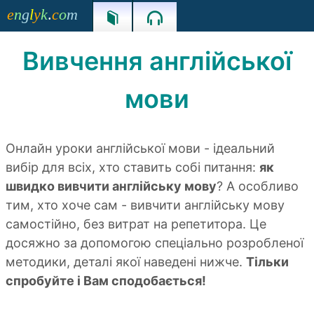
e
n
g
l
y
k
.
c
o
m


Вивчення англійської
мови
Онлайн уроки англійської мови - ідеальний
вибір для всіх, хто ставить собі питання:
як
швидко вивчити англійську мову
? А особливо
тим, хто хоче сам - вивчити англійську мову
самостійно, без витрат на репетитора. Це
досяжно за допомогою спеціально розробленої
методики, деталі якої наведені нижче.
Тільки
спробуйте і Вам сподобається!