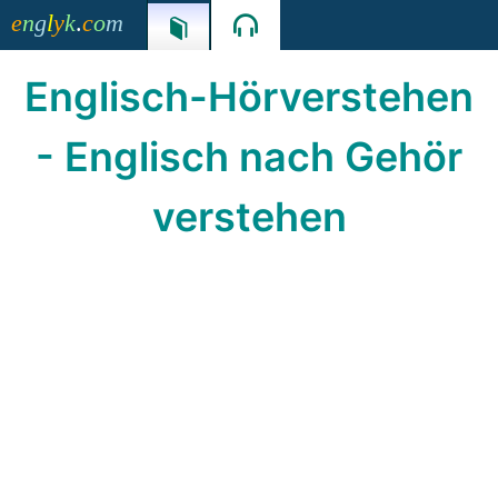
e
n
g
l
y
k
.
c
o
m


Englisch-Hörverstehen
- Englisch nach Gehör
verstehen