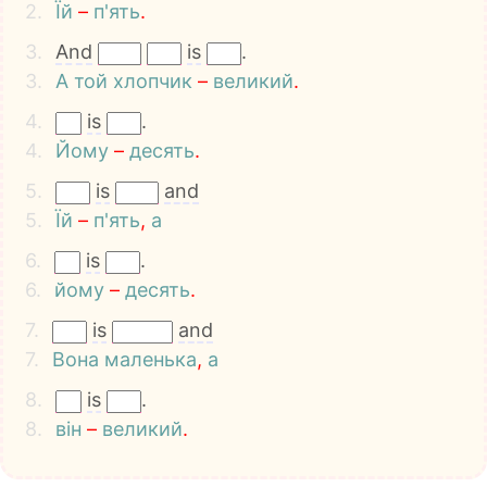
2.
Їй
–
п'ять
.
3.
And
is
.
3.
А
той
хлопчик
–
великий
.
4.
is
.
4.
Йому
–
десять
.
5.
is
and
5.
Їй
–
п'ять
,
а
6.
is
.
6.
йому
–
десять
.
7.
is
and
7.
Вона
маленька
,
а
8.
is
.
8.
він
–
великий
.