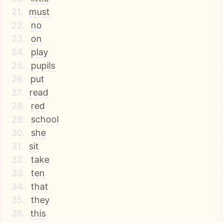
21.
must
22.
no
23.
on
24.
play
25.
pupils
26.
put
27.
read
28.
red
29.
school
30.
she
31.
sit
32.
take
33.
ten
34.
that
35.
they
36.
this