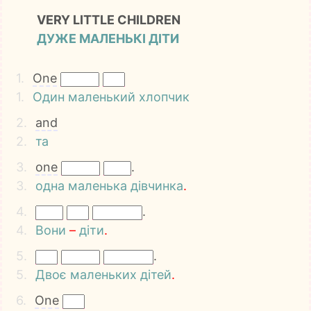
VERY LITTLE CHILDREN
ДУЖЕ МАЛЕНЬКІ ДІТИ
1.
One
1.
Один
маленький
хлопчик
2.
and
2.
та
3.
one
.
3.
одна
маленька
дівчинка
.
4.
.
4.
Вони
–
діти
.
5.
.
5.
Двоє
маленьких
дітей
.
6.
One