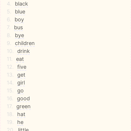
4.
black
5.
blue
6.
boy
7.
bus
8.
bye
9.
children
10.
drink
11.
eat
12.
five
13.
get
14.
girl
15.
go
16.
good
17.
green
18.
hat
19.
he
20.
little