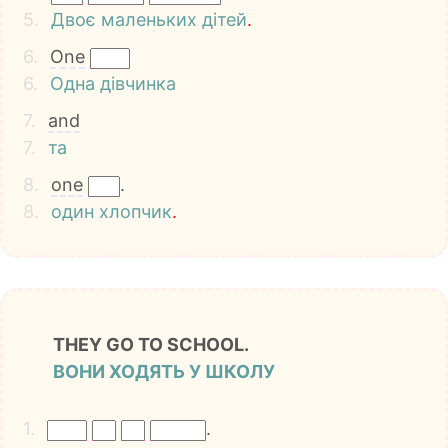
5.
Двоє
маленьких
дітей
.
6.
One
6.
Одна
дівчинка
7.
and
7.
та
8.
one
.
8.
один
хлопчик
.
THEY GO TO SCHOOL.
ВОНИ ХОДЯТЬ У ШКОЛУ
1.
.