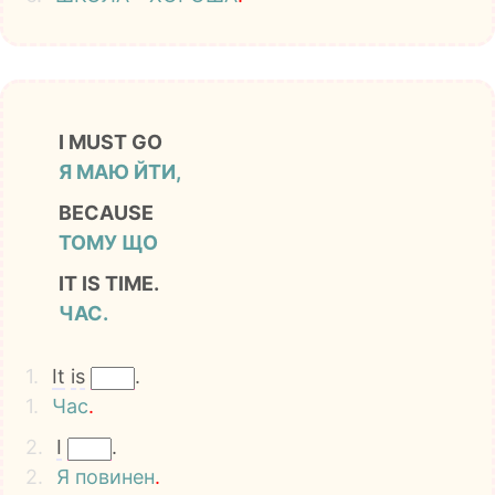
I MUST GO
Я МАЮ ЙТИ,
BECAUSE
ТОМУ ЩО
IT IS TIME.
ЧАС.
1.
It
is
.
1.
Час
.
2.
I
.
2.
Я
повинен
.