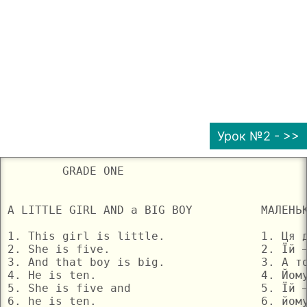
Урок №2 - >>