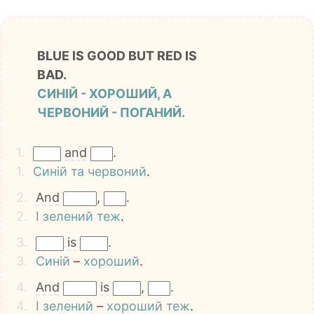
BLUE IS GOOD BUT RED IS
BAD.
СИНІЙ - ХОРОШИЙ, А
ЧЕРВОНИЙ - ПОГАНИЙ.
1.
and
.
1.
Синій
та
червоний
.
2.
And
,
.
2.
І
зелений
теж
.
3.
is
.
3.
Синій
–
хороший
.
4.
And
is
,
.
4.
І
зелений
–
хороший
теж
.