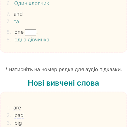
6.
Один
хлопчик
7.
and
7.
та
8.
one
.
8.
одна
дівчинка
.
* натисніть на номер рядка для аудіо підказки.
Нові вивчені слова
1.
are
2.
bad
3.
big