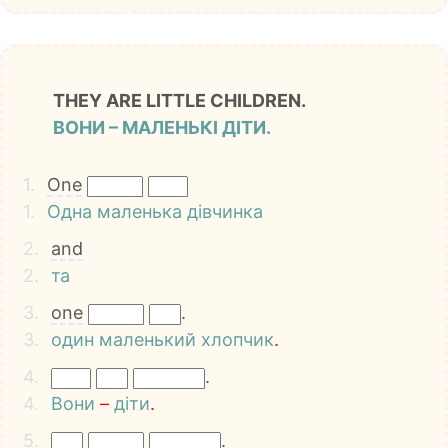
THEY ARE LITTLE CHILDREN.
ВОНИ – МАЛЕНЬКІ ДІТИ.
1.
One
1.
Одна
маленька
дівчинка
2.
and
2.
та
3.
one
.
3.
один
маленький
хлопчик
.
4.
.
4.
Вони
–
діти
.
5.
.