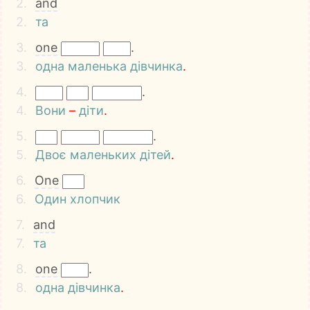
2.
and
2.
та
3.
one
.
3.
одна
маленька
дівчинка
.
4.
.
4.
Вони
–
діти
.
5.
.
5.
Двоє
маленьких
дітей
.
6.
One
6.
Один
хлопчик
7.
and
7.
та
8.
one
.
8.
одна
дівчинка
.