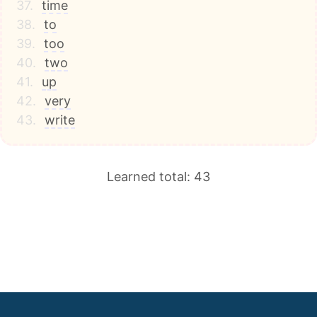
37.
time
38.
to
39.
too
40.
two
41.
up
42.
very
43.
write
Learned total: 43