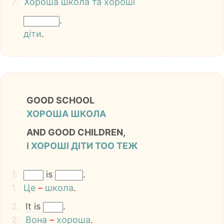
7.
Хороша
школа
та
хороші
.
діти
.
GOOD SCHOOL
ХОРОША ШКОЛА
AND GOOD CHILDREN,
І ХОРОШІ ДІТИ TOO ТЕЖ
1.
is
.
1.
Це
–
школа
.
2.
It
is
.
2.
Вона
–
хороша
.