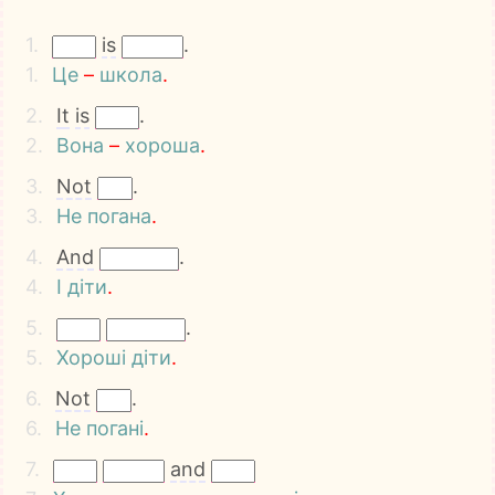
1.
is
.
1.
Це
–
школа
.
2.
It
is
.
2.
Вона
–
хороша
.
3.
Not
.
3.
Не
погана
.
4.
And
.
4.
І
діти
.
5.
.
5.
Хороші
діти
.
6.
Not
.
6.
Не
погані
.
7.
and