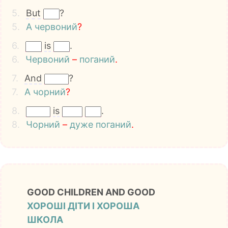
5.
But
?
5.
А
червоний
?
6.
is
.
6.
Червоний
–
поганий
.
7.
And
?
7.
А
чорний
?
8.
is
.
8.
Чорний
–
дуже
поганий
.
GOOD CHILDREN AND GOOD
ХОРОШІ ДІТИ І ХОРОША
ШКОЛА