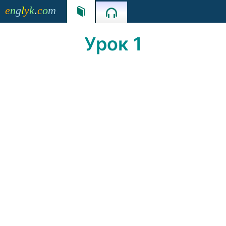
e
n
g
l
y
k
.
c
o
m


Урок 1