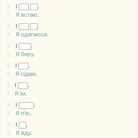
3.
I
.
3.
Я
встаю
.
4.
I
.
4.
Я
одягаюся
.
5.
I
.
5.
Я
беру
.
6.
I
.
6.
Я
сідаю
.
7.
I
.
7.
Я
їм
.
8.
I
.
8.
Я
п'ю
.
9.
I
.
9.
Я
йду
.