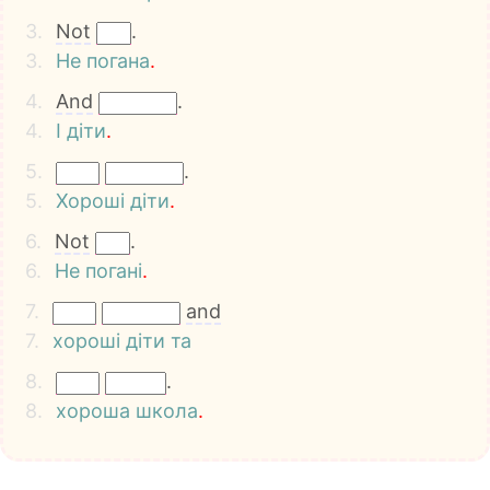
3.
Not
.
3.
Не
погана
.
4.
And
.
4.
І
діти
.
5.
.
5.
Хороші
діти
.
6.
Not
.
6.
Не
погані
.
7.
and
7.
хороші
діти
та
8.
.
8.
хороша
школа
.