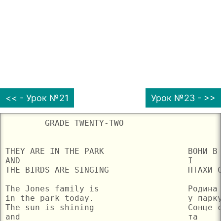
<< - Урок №21
Урок №23 - >>