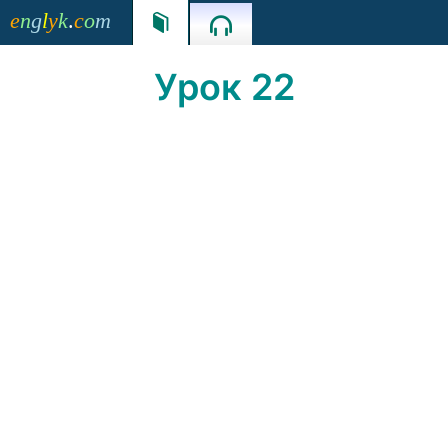
e
n
g
l
y
k
.
c
o
m


Урок 22