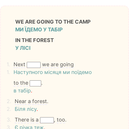
WE ARE GOING TO THE CAMP
МИ ЇДЕМО У ТАБІР
IN THE FOREST
У ЛІСІ
1.
Next
we
are
going
1.
Наступного
місяця
ми
поїдемо
to
the
.
в
табір
.
2.
Near
a
forest
.
2.
Біля
лісу
.
3.
There
is
a
,
too
.
3.
Є
річка
теж
.