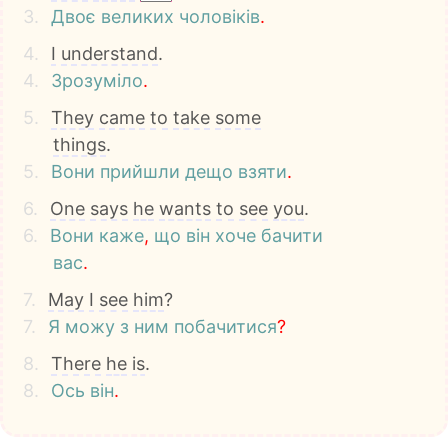
3.
Двоє
великих
чоловіків
.
4.
I
understand
.
4.
Зрозуміло
.
5.
They
came
to
take
some
things
.
5.
Вони
прийшли
дещо
взяти
.
6.
One
says
he
wants
to
see
you
.
6.
Вони
каже
,
що
він
хоче
бачити
вас
.
7.
May
I
see
him
?
7.
Я
можу
з
ним
побачитися
?
8.
There
he
is
.
8.
Ось
він
.