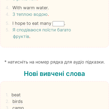
4.
With
warm
water
.
4.
З
теплою
водою
.
5.
I
hope
to
eat
many
.
5.
Я
сподіваюся
поїсти
багато
фруктів
.
* натисніть на номер рядка для аудіо підказки.
Нові вивчені слова
1.
beat
2.
birds
3.
camp