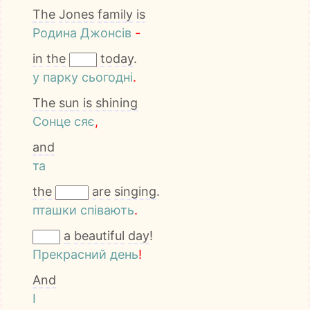
The
Jones
family
is
Родина
Джонсів
-
in
the
today
.
у
парку
сьогодні
.
The
sun
is
shining
Сонце
сяє
,
and
та
the
are
singing
.
пташки
співають
.
a
beautiful
day
!
Прекрасний
день
!
And
І