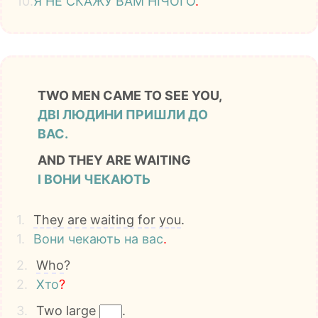
10.
Я
НЕ
СКАЖУ
ВАМ
НІЧОГО
.
TWO MEN CAME TO SEE YOU,
ДВІ ЛЮДИНИ ПРИШЛИ ДО
ВАС.
AND THEY ARE WAITING
І ВОНИ ЧЕКАЮТЬ
1.
They
are
waiting
for
you
.
1.
Вони
чекають
на
вас
.
2.
Who
?
2.
Хто
?
3.
Two
large
.