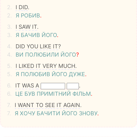
2.
I
DID
.
2.
Я
РОБИВ
.
3.
I
SAW
IT
.
3.
Я
БАЧИВ
ЙОГО
.
4.
DID
YOU
LIKE
IT
?
4.
ВИ
ПОЛЮБИЛИ
ЙОГО
?
5.
I
LIKED
IT
VERY
MUCH
.
5.
Я
ПОЛЮБИВ
ЙОГО
ДУЖЕ
.
6.
IT
WAS
A
.
6.
ЦЕ
БУВ
ПРИМІТНИЙ
ФІЛЬМ
.
7.
I
WANT
TO
SEE
IT
AGAIN
.
7.
Я
ХОЧУ
БАЧИТИ
ЙОГО
ЗНОВУ
.