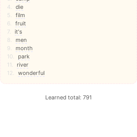
4.
die
5.
film
6.
fruit
7.
it's
8.
men
9.
month
10.
park
11.
river
12.
wonderful
Learned total: 791