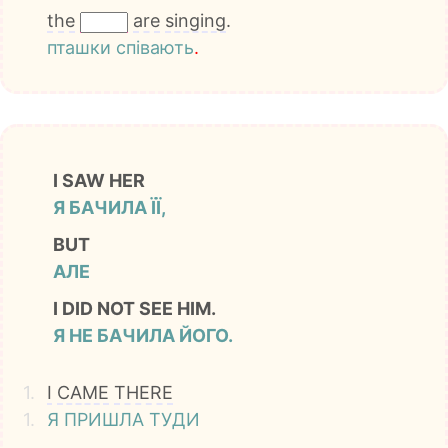
the
are
singing
.
пташки
співають
.
I SAW HER
Я БАЧИЛА ЇЇ,
BUT
АЛЕ
I DID NOT SEE HIM.
Я НЕ БАЧИЛА ЙОГО.
1.
I
CAME
THERE
1.
Я
ПРИШЛА
ТУДИ