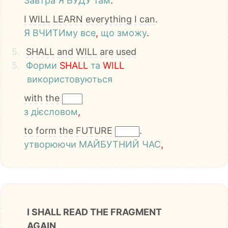
Завтра
Я
БУДУ
там
.
I
WILL
LEARN
everything
I
can
.
Я
ВЧИТИму
все
,
що
зможу
.
5.
SHALL
and
WILL
are
used
5.
Форми
S
H
A
L
L
та
W
I
L
L
використовуються
with
the
з
дієсловом
,
to
form
the
FUTURE
.
утворюючи
МАЙБУТНИЙ
ЧАС
,
I SHALL READ THE FRAGMENT
AGAIN,