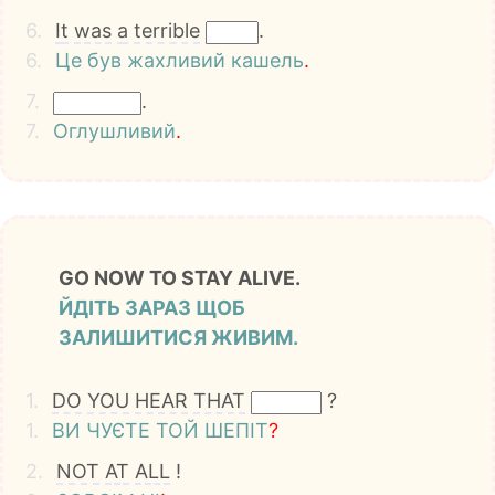
6.
It
was
a
terrible
.
6.
Це
був
жахливий
кашель
.
7.
.
7.
Оглушливий
.
GO NOW TO STAY ALIVE.
ЙДІТЬ ЗАРАЗ ЩОБ
ЗАЛИШИТИСЯ ЖИВИМ.
1.
DO
YOU
HEAR
THAT
?
1.
ВИ
ЧУЄТЕ
ТОЙ
ШЕПІТ
?
2.
NOT
AT
ALL
!