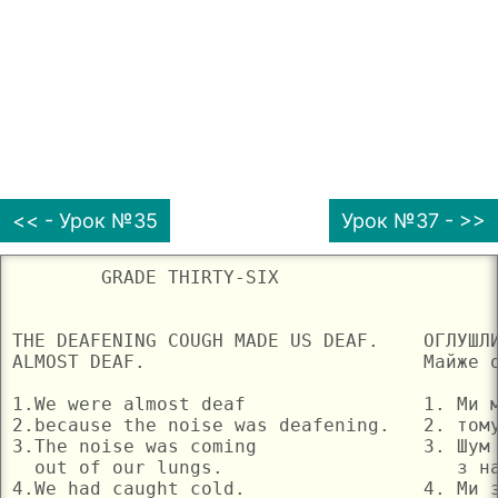
<< - Урок №35
Урок №37 - >>