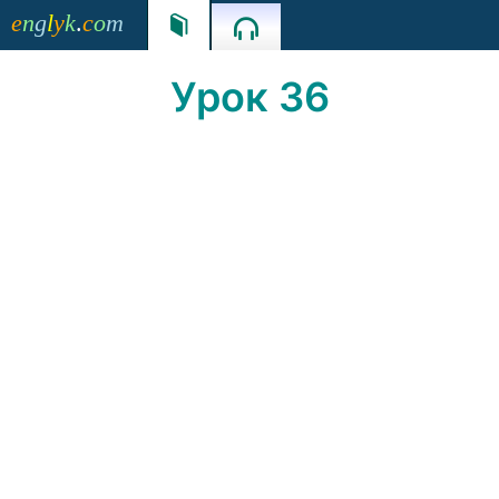
e
n
g
l
y
k
.
c
o
m


Урок 36