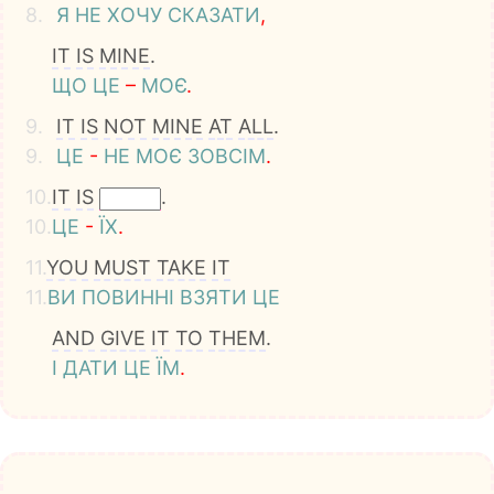
8.
Я
НЕ
ХОЧУ
СКАЗАТИ
,
IT
IS
MINE
.
ЩО
ЦЕ
–
МОЄ
.
9.
IT
IS
NOT
MINE
AT
ALL
.
9.
ЦЕ
-
НЕ
МОЄ
ЗОВСІМ
.
10.
IT
IS
.
10.
ЦЕ
-
ЇХ
.
11.
YOU
MUST
TAKE
IT
11.
ВИ
ПОВИННІ
ВЗЯТИ
ЦЕ
AND
GIVE
IT
TO
THEM
.
І
ДАТИ
ЦЕ
ЇМ
.