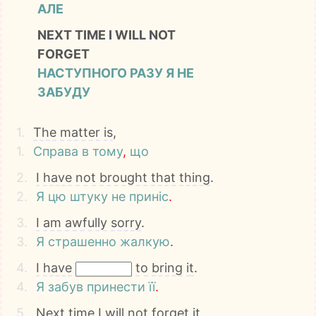
АЛЕ
NEXT TIME I WILL NOT
FORGET
НАСТУПНОГО РАЗУ Я НЕ
ЗАБУДУ
1.
The
matter
is
,
1.
Справа
в
тому
,
що
2.
I
have
not
brought
that
thing
.
2.
Я
цю
штуку
не
приніс
.
3.
I
am
awfully
sorry
.
3.
Я
страшенно
жалкую
.
4.
I
have
to
bring
it
.
4.
Я
забув
принести
її
.
5.
Next
time
I
will
not
forget
it
.