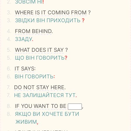
2.
ЗОВСІМ
НІ
!
3.
WHERE
IS
IT
COMING
FROM
?
3.
ЗВІДКИ
ВІН
ПРИХОДИТЬ
?
4.
FROM
BEHIND
.
4.
ЗЗАДУ
.
5.
WHAT
DOES
IT
SAY
?
5.
ЩО
ВІН
ГОВОРИТЬ
?
6.
IT
SAYS
:
6.
ВІН
ГОВОРИТЬ
:
7.
DO
NOT
STAY
HERE
.
7.
НЕ
ЗАЛИШАЙТЕСЯ
ТУТ
.
8.
IF
YOU
WANT
TO
BE
,
8.
ЯКЩО
ВИ
ХОЧЕТЕ
БУТИ
ЖИВИМ
,