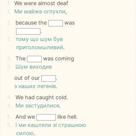
1.
We
were
almost
deaf
1.
Ми
майже
оглухли
,
2.
because
the
was
.
2.
тому
що
шум
був
приголомшливий
.
3.
The
was
coming
3.
Шум
виходив
out
of
our
.
з
наших
легенів
.
4.
We
had
caught
cold
.
4.
Ми
застудилися
.
5.
And
we
like
hell
.
5.
І
ми
кашляли
зі
страшною
силою
.