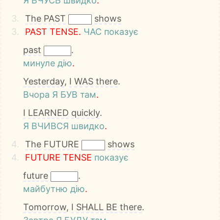
Я
ВЧУСЬ
швидко
.
3.
The
PAST
shows
3.
P
A
S
T
T
E
N
S
E
.
ЧАС
показує
past
.
минуле
дію
.
Yesterday
,
I
WAS
there
.
Вчора
Я
БУВ
там
.
I
LEARNED
quickly
.
Я
ВЧИВСЯ
швидко
.
4.
The
FUTURE
shows
4.
F
U
T
U
R
E
T
E
N
S
E
показує
future
.
майбутню
дію
.
Tomorrow
,
I
SHALL
BE
there
.