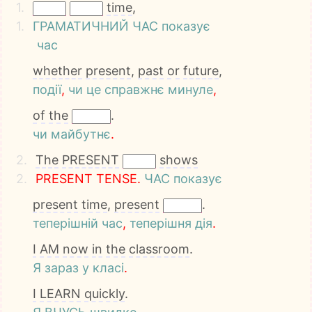
1.
time
,
1.
ГРАМАТИЧНИЙ
ЧАС
показує
час
whether
present
,
past
or
future
,
події
,
чи
це
справжнє
минуле
,
of
the
.
чи
майбутнє
.
2.
The
PRESENT
shows
2.
P
R
E
S
E
N
T
T
E
N
S
E
.
ЧАС
показує
present
time
,
present
.
теперішній
час
,
теперішня
дія
.
I
AM
now
in
the
classroom
.
Я
зараз
у
класі
.
I
LEARN
quickly
.