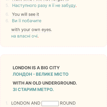
5.
Наступного
разу
я
її
не
забуду
.
6.
You
will
see
it
6.
Ви
її
побачите
with
your
own
eyes
.
на
власні
очі
.
LONDON IS A BIG CITY
ЛОНДОН - ВЕЛИКЕ МІСТО
WITH AN OLD UNDERGROUND.
ЗІ СТАРИМ МЕТРО.
1.
LONDON
AND
ROUND