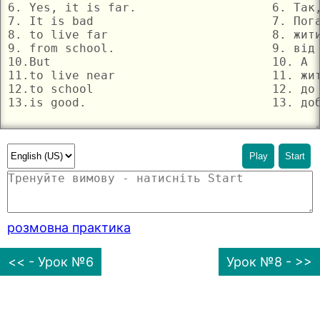
Play
Start
розмовна практика
<< - Урок №6
Урок №8 - >>