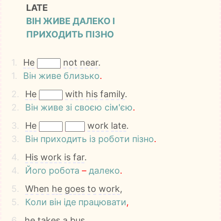
LATE
ВІН ЖИВЕ ДАЛЕКО І
ПРИХОДИТЬ ПІЗНО
1.
He
not
near
.
1.
Він
живе
близько
.
2.
He
with
his
family
.
2.
Він
живе
зі
своєю
сім'єю
.
3.
He
work
late
.
3.
Він
приходить
із
роботи
пізно
.
4.
His
work
is
far
.
4.
Його
робота
–
далеко
.
5.
When
he
goes
to
work
,
5.
Коли
він
іде
працювати
,
6.
he
takes
a
bus
.