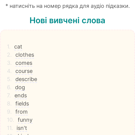
* натисніть на номер рядка для аудіо підказки.
Нові вивчені слова
1.
cat
2.
clothes
3.
comes
4.
course
5.
describe
6.
dog
7.
ends
8.
fields
9.
from
10.
funny
11.
isn't