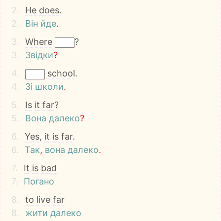
2.
He
does
.
2.
Він
йде
.
3.
Where
?
3.
Звідки
?
4.
school
.
4.
Зі
школи
.
5.
Is
it
far
?
5.
Вона
далеко
?
6.
Yes
,
it
is
far
.
6.
Так
,
вона
далеко
.
7.
It
is
bad
7.
Погано
8.
to
live
far
8.
жити
далеко