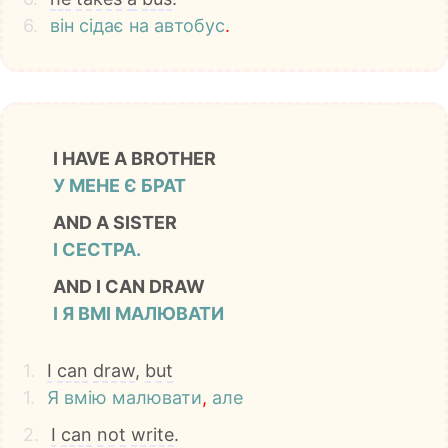
6.
він
сідає
на
автобус
.
I HAVE A BROTHER
У МЕНЕ Є БРАТ
AND A SISTER
І СЕСТРА.
AND I CAN DRAW
І Я ВМІ МАЛЮВАТИ
1.
I
can
draw
,
but
1.
Я
вмію
малювати
,
але
2.
I
can
not
write
.