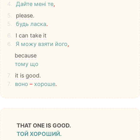
4.
Дайте
мені
те
,
5.
please
.
5.
будь
ласка
.
6.
I
can
take
it
6.
Я
можу
взяти
його
,
because
тому
що
7.
it
is
good
.
7.
воно
–
хороше
.
THAT ONE IS GOOD.
ТОЙ ХОРОШИЙ.