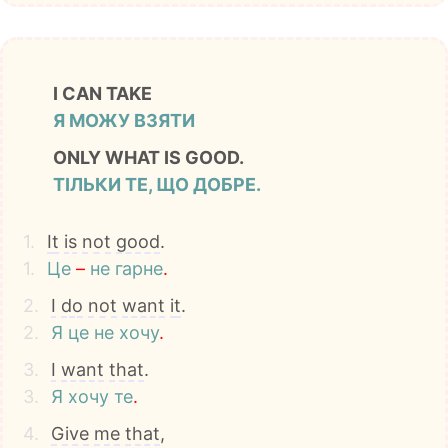
I CAN TAKE
Я МОЖУ ВЗЯТИ
ONLY WHAT IS GOOD.
ТІЛЬКИ ТЕ, ЩО ДОБРЕ.
1.
It
is
not
good
.
1.
Це
–
не
гарне
.
2.
I
do
not
want
it
.
2.
Я
це
не
хочу
.
3.
I
want
that
.
3.
Я
хочу
те
.
4.
Give
me
that
,