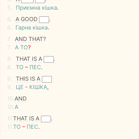
5.
Приємна
кішка
.
6.
A
GOOD
.
6.
Гарна
кішка
.
7.
AND
THAT
?
7.
А
ТО
?
8.
THAT
IS
A
.
8.
ТО
–
ПЕС
.
9.
THIS
IS
A
9.
ЦЕ
-
КІШКА
,
10.
AND
10.
А
11.
THAT
IS
A
.
11.
ТО
–
ПЕС
.