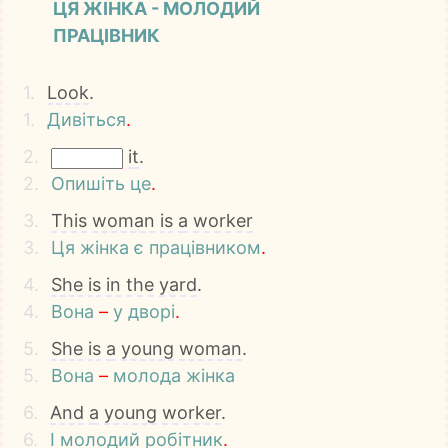
ЦЯ ЖІНКА - МОЛОДИЙ
ПРАЦІВНИК
1.
Look
.
1.
Дивіться
.
2.
it
.
2.
Опишіть
це
.
3.
This
woman
is
a
worker
3.
Ця
жінка
є
працівником
.
4.
She
is
in
the
yard
.
4.
Вона
–
у
дворі
.
5.
She
is
a
young
woman
.
5.
Вона
–
молода
жінка
6.
And
a
young
worker
.
6.
І
молодий
робітник
.