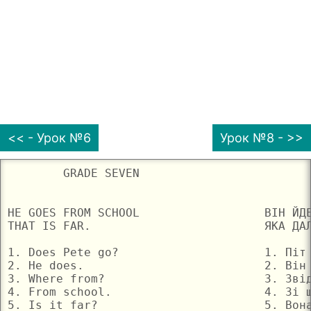
<< - Урок №6
Урок №8 - >>