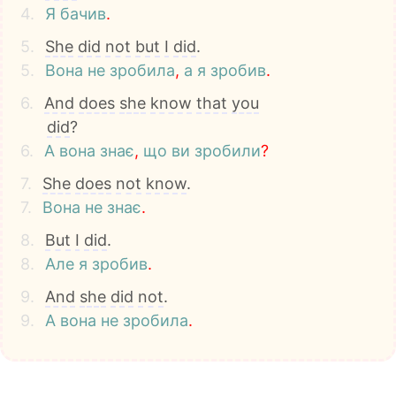
4.
Я
бачив
.
5.
She
did
not
but
I
did
.
5.
Вона
не
зробила
,
а
я
зробив
.
6.
And
does
she
know
that
you
did
?
6.
А
вона
знає
,
що
ви
зробили
?
7.
She
does
not
know
.
7.
Вона
не
знає
.
8.
But
I
did
.
8.
Але
я
зробив
.
9.
And
she
did
not
.
9.
А
вона
не
зробила
.