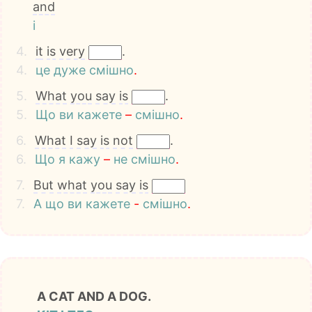
and
і
4.
it
is
very
.
4.
це
дуже
смішно
.
5.
What
you
say
is
.
5.
Що
ви
кажете
–
смішно
.
6.
What
I
say
is
not
.
6.
Що
я
кажу
–
не
смішно
.
7.
But
what
you
say
is
7.
А
що
ви
кажете
-
смішно
.
A CAT AND A DOG.