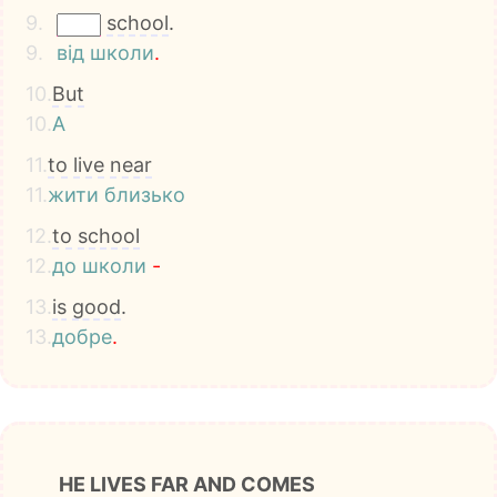
9.
school
.
9.
від
школи
.
10.
But
10.
А
11.
to
live
near
11.
жити
близько
12.
to
school
12.
до
школи
-
13.
is
good
.
13.
добре
.
HE LIVES FAR AND COMES