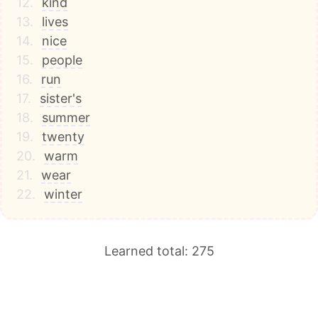
12.
kind
13.
lives
14.
nice
15.
people
16.
run
17.
sister's
18.
summer
19.
twenty
20.
warm
21.
wear
22.
winter
Learned total: 275