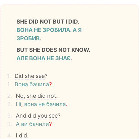
SHE DID NOT BUT І DID.
ВОНА НЕ ЗРОБИЛА. А Я
ЗРОБИВ.
BUT SHE DOES NOT KNOW.
АЛЕ ВОНА НЕ ЗНАЄ.
1.
Did
she
see
?
1.
Вона
бачила
?
2.
No
,
she
did
not
.
2.
Ні
,
вона
не
бачила
.
3.
And
did
you
see
?
3.
А
ви
бачили
?
4.
I
did
.