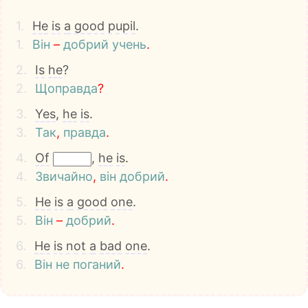
1.
He
is
a
good
pupil
.
1.
Він
–
добрий
учень
.
2.
Is
he
?
2.
Щоправда
?
3.
Yes
,
he
is
.
3.
Так
,
правда
.
4.
Of
,
he
is
.
4.
Звичайно
,
він
добрий
.
5.
He
is
a
good
one
.
5.
Він
–
добрий
.
6.
He
is
not
a
bad
one
.
6.
Він
не
поганий
.