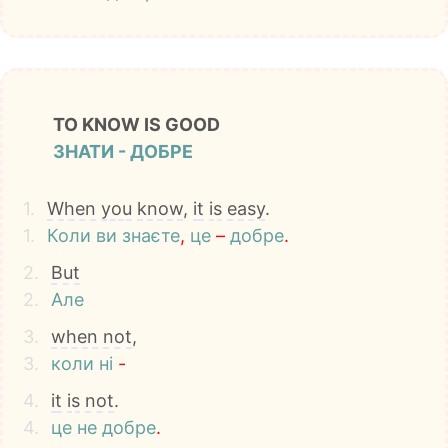
TO KNOW IS GOOD
ЗНАТИ - ДОБРЕ
1.
When
you
know
,
it
is
easy
.
1.
Коли
ви
знаєте
,
це
–
добре
.
2.
But
2.
Але
3.
when
not
,
3.
коли
ні
-
4.
it
is
not
.
4.
це
не
добре
.