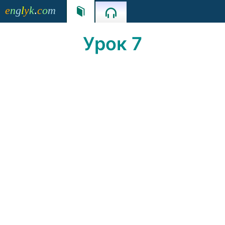
e
n
g
l
y
k
.
c
o
m


Урок 7