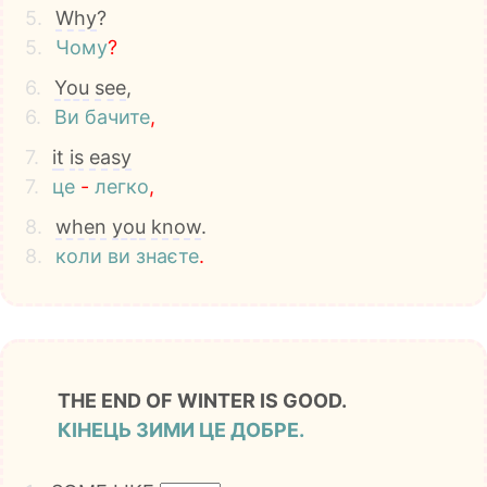
5.
Why
?
5.
Чому
?
6.
You
see
,
6.
Ви
бачите
,
7.
it
is
easy
7.
це
-
легко
,
8.
when
you
know
.
8.
коли
ви
знаєте
.
THE END OF WINTER IS GOOD.
КІНЕЦЬ ЗИМИ ЦЕ ДОБРЕ.