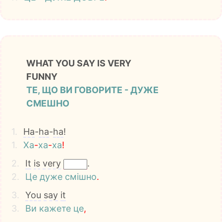
WHAT YOU SAY IS VERY
FUNNY
ТЕ, ЩО ВИ ГОВОРИТЕ - ДУЖЕ
СМЕШНО
1.
Ha
-
ha
-
ha
!
1.
Ха
-
ха
-
ха
!
2.
It
is
very
.
2.
Це
дуже
смішно
.
3.
You
say
it
3.
Ви
кажете
це
,