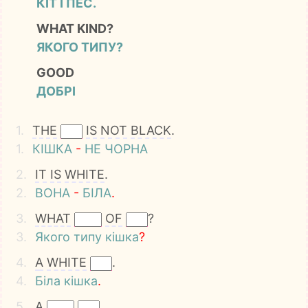
КІТ І ПЕС.
WHAT KIND?
ЯКОГО ТИПУ?
GOOD
ДОБРІ
1.
THE
IS
NOT
BLACK
.
1.
КІШКА
-
НЕ
ЧОРНА
2.
IT
IS
WHITE
.
2.
ВОНА
-
БІЛА
.
3.
WHAT
OF
?
3.
Якого
типу
кішка
?
4.
A
WHITE
.
4.
Біла
кішка
.
5.
A
.