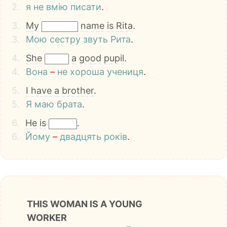
2.
я
не
вмію
писати
.
3.
My
name
is
Rita
.
3.
Мою
сестру
звуть
Рита
.
4.
She
a
good
pupil
.
4.
Вона
–
не
хороша
учениця
.
5.
I
have
a
brother
.
5.
Я
маю
брата
.
6.
He
is
.
6.
Йому
–
двадцять
років
.
THIS WOMAN IS A YOUNG
WORKER